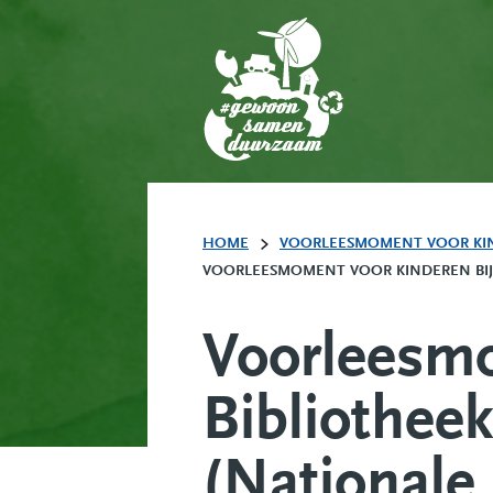
HOME
VOORLEESMOMENT VOOR KINDE
VOORLEESMOMENT VOOR KINDEREN BIJ B
Voorleesmo
Bibliothee
(Nationale