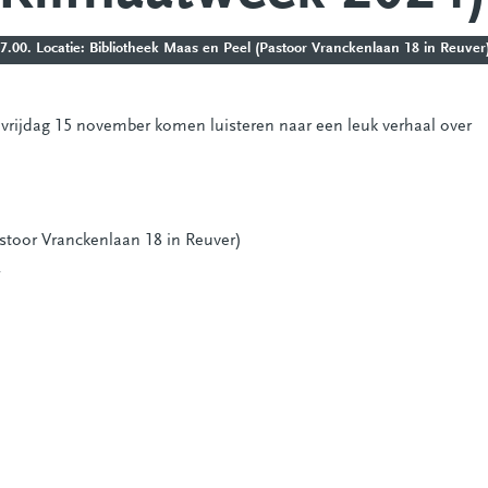
.00. Locatie: Bibliotheek Maas en Peel (Pastoor Vranckenlaan 18 in Reuver
 vrijdag 15 november komen luisteren naar een leuk verhaal over
stoor Vranckenlaan 18 in Reuver)
4