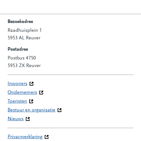
Bezoekadres
Raadhuisplein 1
Contactinformatie
5953 AL Reuver
Postadres
Postbus 4750
5953 ZK Reuver
Inwoners
Ondernemers
Toeristen
Bestuur en organisatie
Nieuws
Privacyverklaring