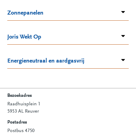
Zonnepanelen
Joris Wekt Op
Energieneutraal en aardgasvrij
Bezoekadres
Raadhuisplein 1
Contactinformatie
5953 AL Reuver
Postadres
Postbus 4750