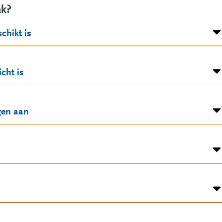
ak?
chikt is
cht is
gen aan