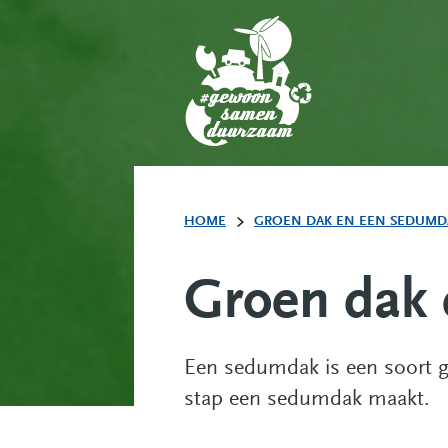
HOME
GROEN DAK EN EEN SEDUMD
Groen dak
Een sedumdak is een soort gr
stap een sedumdak maakt.