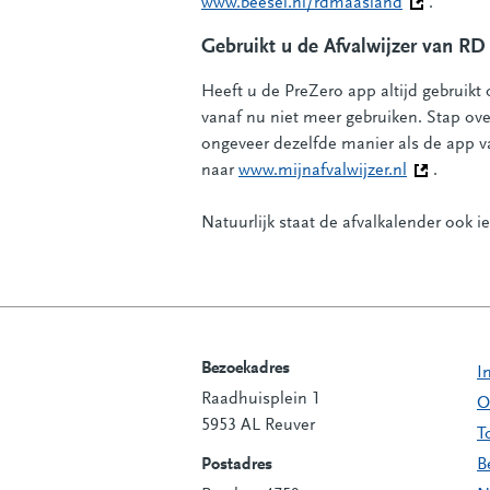
www.beesel.nl/rdmaasland
(Deze link 
.
Gebruikt u de Afvalwijzer van RD
Heeft u de PreZero app altijd gebruik
vanaf nu niet meer gebruiken. Stap ove
ongeveer dezelfde manier als de app v
naar
www.mijnafvalwijzer.nl
(Deze link 
.
Natuurlijk staat de afvalkalender ook 
Bezoekadres
I
Raadhuisplein 1
Contactinformatie
O
5953 AL Reuver
T
Postadres
B