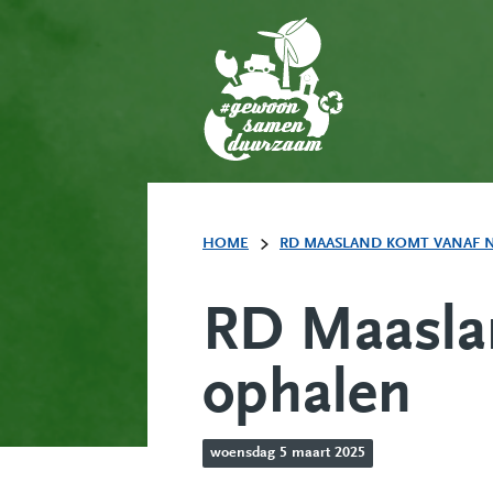
HOME
RD MAASLAND KOMT VANAF N
RD Maaslan
ophalen
woensdag 5 maart 2025