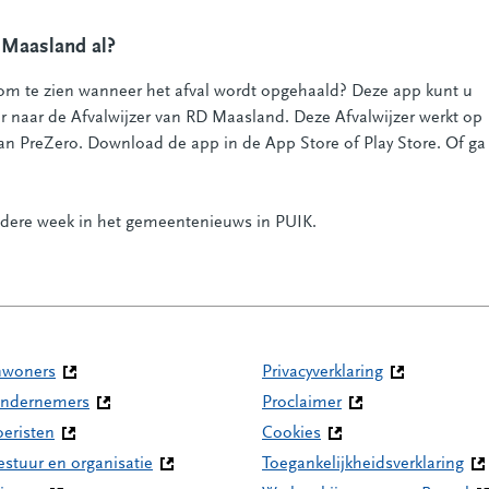
gaat naar een andere website)
 Maasland al?
t om te zien wanneer het afval wordt opgehaald? Deze app kunt u
r naar de Afvalwijzer van RD Maasland. Deze Afvalwijzer werkt op
an PreZero. Download de app in de App Store of Play Store. Of ga
gaat naar een andere website)
iedere week in het gemeentenieuws in PUIK.
nwoners
Privacyverklaring
ndernemers
Proclaimer
oeristen
Cookies
estuur en organisatie
Toegankelijkheidsverklaring