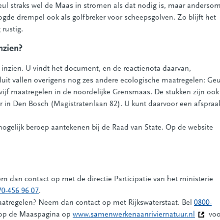
eul straks wel de Maas in stromen als dat nodig is, maar anderso
ogde drempel ook als golfbreker voor scheepsgolven. Zo blijft het
rustig.
nzien?
u inzien. U vindt het document, en de reactienota daarvan,
ar een andere website)
sluit vallen overigens nog zes andere ecologische maatregelen: Geu
 maatregelen in de noordelijke Grensmaas. De stukken zijn ook
oor in Den Bosch (Magistratenlaan 82). U kunt daarvoor een afspraa
mogelijk beroep aantekenen bij de Raad van State. Op de website
 dan contact op met de directie Participatie van het ministerie
70-456 96 07
.
aatregelen? Neem dan contact op met Rijkswaterstaat. Bel
0800-
k op de Maaspagina op
www.samenwerkenaanriviernatuur.nl
(Deze l
voo