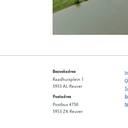
Bezoekadres
I
Raadhuisplein 1
Contactinformatie
O
5953 AL Reuver
T
Postadres
B
Postbus 4750
N
5953 ZK Reuver