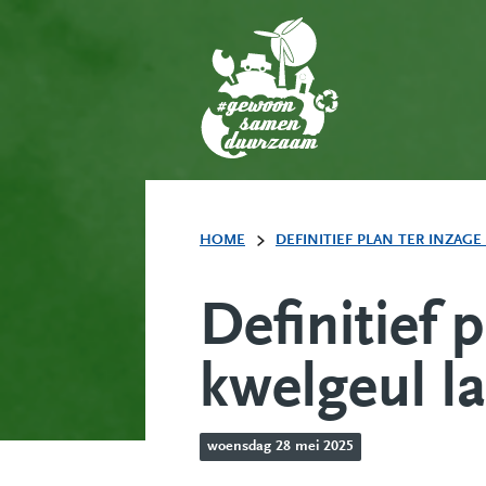
HOME
DEFINITIEF PLAN TER INZAGE
Definitief 
kwelgeul l
woensdag 28 mei 2025