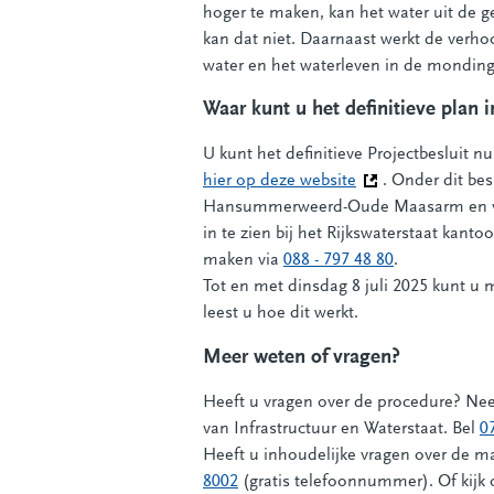
hoger te maken, kan het water uit de g
kan dat niet. Daarnaast werkt de verho
water en het waterleven in de monding 
Waar kunt u het definitieve plan i
U kunt het definitieve Projectbesluit n
hier op deze website
(Deze link gaat na
. Onder dit be
Hansummerweerd-Oude Maasarm en vijf
in te zien bij het Rijkswaterstaat kant
maken via
088 - 797 48 80
.
Tot en met dinsdag 8 juli 2025 kunt u 
leest u hoe dit werkt.
Meer weten of vragen?
Heeft u vragen over de procedure? Neem
van Infrastructuur en Waterstaat. Bel
0
Heeft u inhoudelijke vragen over de m
8002
(gratis telefoonnummer). Of kij