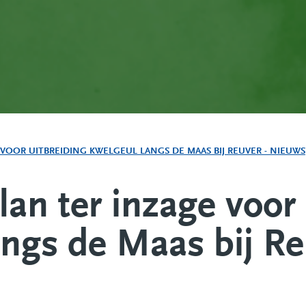
 VOOR UITBREIDING KWELGEUL LANGS DE MAAS BIJ REUVER - NIEUWS
plan ter inzage voor
angs de Maas bij R