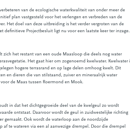
t verbeteren van de ecologische waterkwaliteit van onder meer de
initief plan vastgesteld voor het verlengen en verbreden van de
er. Het doel van deze uitbreiding is het verder vergroten van de
t definitieve Projectbesluit ligt nu voor een laatste keer ter inzage.
dt zich het restant van een oude Maasloop die deels nog water
erasvegetatie. Het gaat hier om zogenoemd kwelwater. Kwelwater 
gelegen hogere terrasrand en op lage delen omhoog kwelt. Dit
ten en dieren die van stilstaand, zuiver en mineraalrijk water
iek voor de Maas tussen Roermond en Mook.
dt in dat het dichtgegroeide deel van de kwelgeul zo wordt
waarde ontstaat. Daarvoor wordt de geul in zuidwestelijke richting
der gemaakt. Ook wordt de waterloop aan de noordzijde
 af te wateren via een al aanwezige drempel. Door die drempel