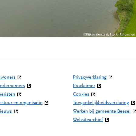
nwoners
Privacyverklaring
ndernemers
Proclaimer
oeristen
Cookies
estuur en organisatie
Toegankelijkheidsverklaring
ieuws
Werken bij gemeente Beesel
Websitearchief