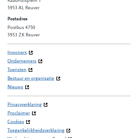
Raadhuisplein 1
Contactinformatie
5953 AL Reuver
Postadres
Postbus 4750
5953 ZK Reuver
Inwoners
Ondernemers
Toeristen
Bestuur en organisatie
Nieuws
Privacyverklaring
Proclaimer
Cookies
Toegankelijkheidsverklaring