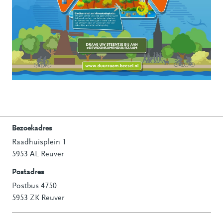
Bezoekadres
Raadhuisplein 1
Contactinformatie
5953 AL Reuver
Postadres
Postbus 4750
5953 ZK Reuver