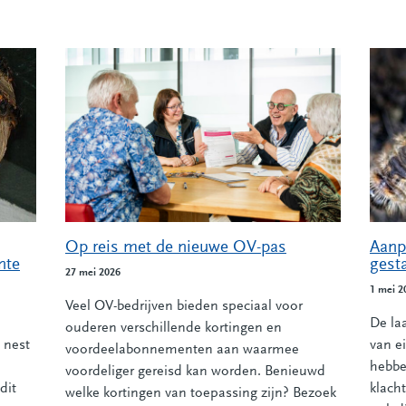
Op reis met de nieuwe OV-pas
Aanp
nte
gesta
27 mei 2026
1 mei 2
Veel OV-bedrijven bieden speciaal voor
De la
ouderen verschillende kortingen en
 nest
van e
voordeelabonnementen aan waarmee
hebbe
voordeliger gereisd kan worden. Benieuwd
dit
klach
welke kortingen van toepassing zijn? Bezoek