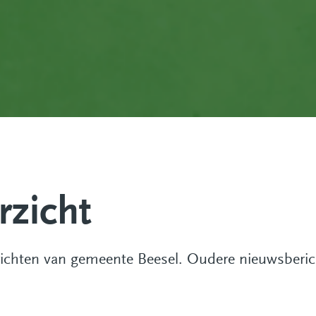
zicht
richten van gemeente Beesel. Oudere nieuwsberich
ze link gaat naar een andere website)
.