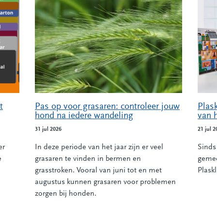
t
Pas op voor grasaren: controleer jouw
Plask
hond na iedere wandeling
van 
31 jul 2026
21 jul 2
er
In deze periode van het jaar zijn er veel
Sinds
e
grasaren te vinden in bermen en
gemee
grasstroken. Vooral van juni tot en met
Plaskl
augustus kunnen grasaren voor problemen
zorgen bij honden.