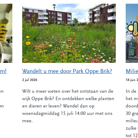
um!
Wandelt u mee door Park Oppe Brik?
Mili
2 jul 2026
18 jun 
en
Wilt u meer weten over het ontstaan van de
In de
wijk Oppe Brik? En ontdekken welke planten
het m
om
en dieren er leven? Wandel dan op
doord
woensdagmiddag 15 juli 14:00 uur met ons
30 gr
mee.
milie
zulke
tot 12