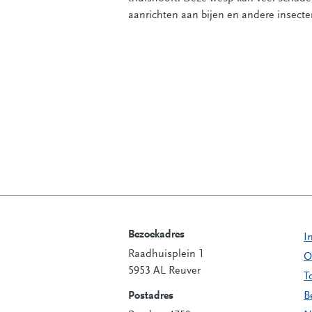
aanrichten aan bijen en andere insecte
Bezoekadres
I
Raadhuisplein 1
Contactinformatie
O
5953 AL Reuver
T
Postadres
B