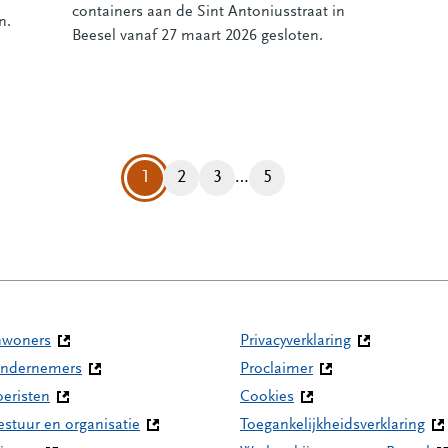
containers aan de Sint Antoniusstraat in
n.
Beesel vanaf 27 maart 2026 gesloten.
1
2
3
…
5
Pagina
Pagina
Pagina
nwoners
Privacyverklaring
ndernemers
Proclaimer
oeristen
Cookies
estuur en organisatie
Toegankelijkheidsverklaring