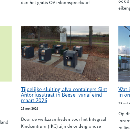
ook d
dan het gratis OV-inloopspreekuur!
eiken
Tijdelijke sluiting afvalcontainers Sint
Wat 
Antoniusstraat in Beesel vanaf eind
in o
maart 2026
23 mrt 
e
25 mrt 2026
Op di
Door de werkzaamheden voor het Integraal
inzam
rland
Kindcentrum (IKC) zijn de ondergrondse
milie