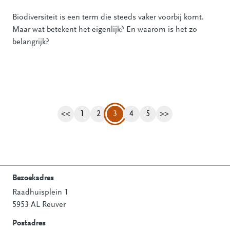
Biodiversiteit is een term die steeds vaker voorbij komt.
Maar wat betekent het eigenlijk? En waarom is het zo
belangrijk?
<<
1
2
3
4
5
>>
Vorige pagina
Pagina
Pagina
Pagina
Pagina
Volgende pagina
Bezoekadres
Raadhuisplein 1
Contactinformatie
5953 AL Reuver
Postadres