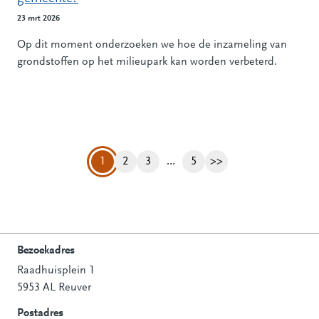
23 mrt 2026
Op dit moment onderzoeken we hoe de inzameling van
grondstoffen op het milieupark kan worden verbeterd.
1
2
3
…
5
>>
Pagina
Pagina
Pagina
Volgende pagina
Bezoekadres
Raadhuisplein 1
Contactinformatie
5953 AL Reuver
Postadres